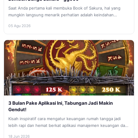
Saat Anda pertama kali membuka Book of Sakura, hal yang
mungkin langsung menarik perhatian adalah keindahan
visualnya yang menenangkan. Anda...
05 Agu 2026
3 Bulan Pake Aplikasi Ini, Tabungan Jadi Makin
Gendut!
Kisah inspiratif cara mengatur keuangan rumah tangga jadi
lebih rapi dan hemat berkat aplikasi manajemen keuangan dari
gg999.
18 Jun 2026